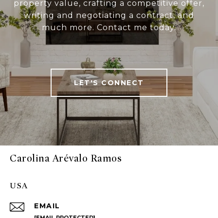
property value, crafting a competitive offer,
writing and negotiating a contract, and
much more. Contact me today.
LET'S CONNECT
Carolina Arévalo Ramos
USA
EMAIL
[EMAIL PROTECTED]