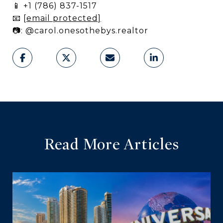
📱 +1 (786) 837-1517
📧
[email protected]
📷: @carol.onesothebys.realtor
Read More Articles