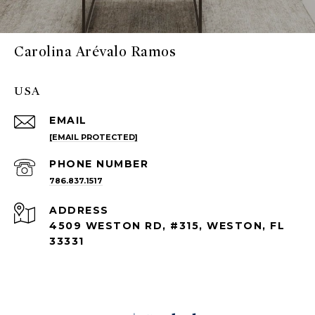
Carolina Arévalo Ramos
USA
EMAIL
[EMAIL PROTECTED]
PHONE NUMBER
786.837.1517
ADDRESS
4509 WESTON RD, #315, WESTON, FL
33331